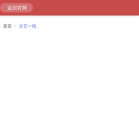
返回官网
首页
>
文艺一线
400-0596-087
版权所有 文化和旅游部全国公共文化发展中心
Copyright © 2026 CCRN. All rights Reserved.
京ICP备17047743号-1
关于我们
│
意见反馈
│
版权声明
│
隐私声明
│
站点地图