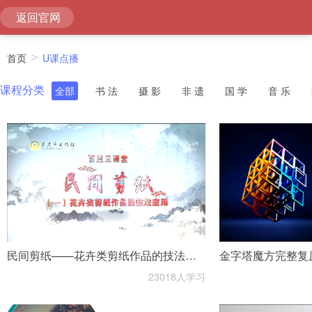
返回官网
首页
>
U课点播
课程分类
全部
书 法
摄 影
非 遗
国 学
音 乐
民间剪纸——花卉类剪纸作品的技法应
金字塔魔方完整复
23018人学习
用