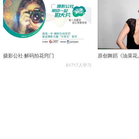
摄影公社·解码拍花窍门
原创舞蹈《油菜花
61717人学习
400-0596-087